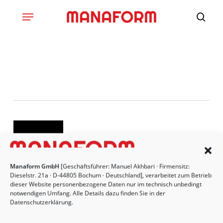
Skip
to
main
content
Macro Lens
Manaform GmbH
[Geschäftsführer: Manuel Akhbari · Firmensitz:
Dieselstr. 21a · D-44805 Bochum · Deutschland], verarbeitet zum Betrieb
Ownage
1
dieser Website personenbezogene Daten nur im technisch unbedingt
notwendigen Umfang. Alle Details dazu finden Sie in der
Datenschutzerklärung
.