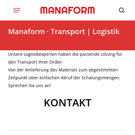
Skip
to
main
content
Manaform · Transport | Logistik
Unsere Lo­gis­tik­ex­per­ten ha­ben die pas­sen­de Lö­sung für
den Transport Ihrer Order:
Von der Anlieferung des Materials zum abgestimmten
Zeitpunkt über einfachen Abruf der Schalungsmengen.
Sprechen Sie uns an!
KONTAKT