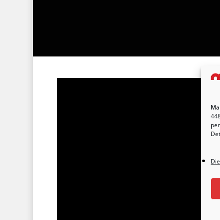
Ma
448
per
Det
Die